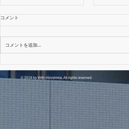
コメント
コメントを追加…
クリスマス交流会
端午の節句
© 2018 by With-Hiroshima. All rights reserved.