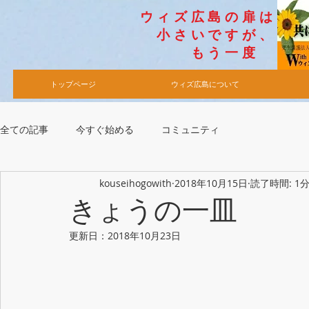
​ウィズ広島の扉は
小さいですが​、
​もう一度
トップページ
ウィズ広島について
全ての記事
今すぐ始める
コミュニティ
kouseihogowith
2018年10月15日
読了時間: 1
きょうの一皿
更新日：
2018年10月23日