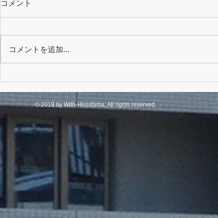
コメント
コメントを追加…
クリスマス交流会
端午の節句
© 2018 by With-Hiroshima. All rights reserved.