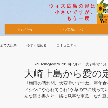
​ウィズ広島の扉は
小さいですが​、
​もう一度
トップページ
ウィズ広島について
全ての記事
今すぐ始める
コミュニティ
kouseihogowith
2019年7月23日
読了時間: 1分
大崎上島から愛の定
  ｢梅雨の晴れ間、大変暑いですね。毎年食べてもらっているなんきん、今年ハ残念な事にイ
ノシシにやられてこれ1ケ草の中に残って
んな添え書きと一緒に見事な南瓜、なた豆