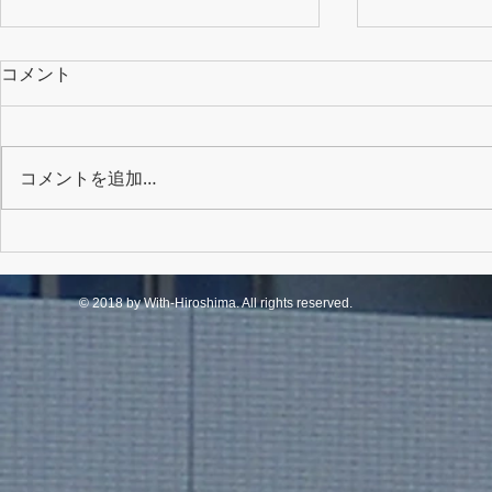
コメント
コメントを追加…
クリスマス交流会
端午の節句
© 2018 by With-Hiroshima. All rights reserved.