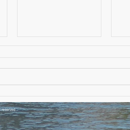
端午の節句交流会
令和
s reserved.