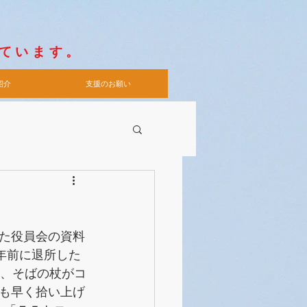
がほしい
人には
れています。
紹介
支援のお願い
た役員会の資料
年前に退所した
き、そばの杖がコ
も早く拾い上げ