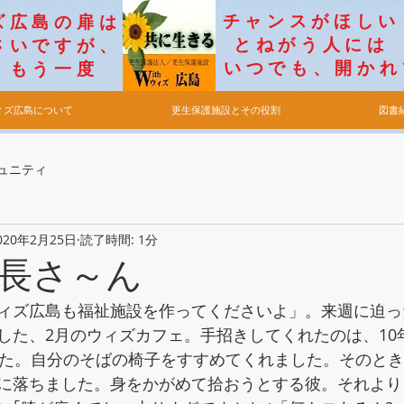
チャンス
ィズ広島の扉は
とねがう
いですが​、
​いつでも、開か
もう一度
ィズ広島について
更生保護施設とその役割
図書
ュニティ
020年2月25日
読了時間: 1分
長さ～ん
ィズ広島も福祉施設を作ってくださいよ」。来週に迫っ
した、2月のウィズカフェ。手招きしてくれたのは、10
した。自分のそばの椅子をすすめてくれました。そのと
に落ちました。身をかがめて拾おうとする彼。それより