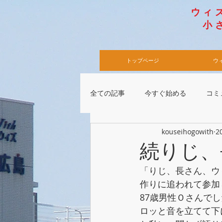
​ウ
小さ
​
トップページ
ウ
全ての記事
今すぐ始める
コミ
kouseihogowith
2
続りじ、
「りじ、長さん、ウ
作りに追われて参加
87歳男性Ｏさんで
ロッと音を立てて下