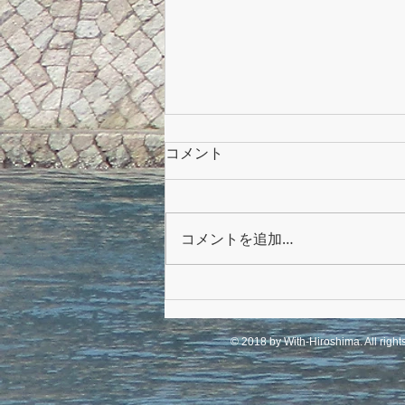
コメント
コメントを追加…
クリスマス交流会
© 2018 by With-Hiroshima. All right