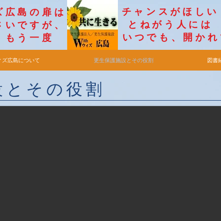
チャンス
ィズ広島の扉は
とねがう
いですが​、
​いつでも、開か
もう一度
ィズ広島について
更生保護施設とその役割
図書
設とその役割