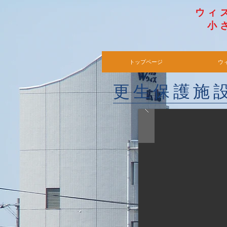
​ウ
小さ
​
トップページ
ウ
​更生保護施