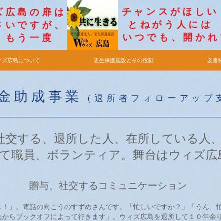
チャンス
ィズ広島の扉は
とねがう
いですが​、
​いつでも、開か
もう一度
ィズ広島について
更生保護施設とその役割
図書
金助成事業
（退所者フォローアップ
社交する、退所した人、在所している人
て職員、ボランティア。舞台はウィズ広
贈与、社交するコミュニケーション
！」。電話の向こうのすずめさんです。「忙しいですか？」「うん、
れからブックオフによって行きます」。ウィズ広島を退所して１０年余