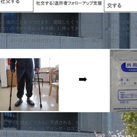
た後のことをつづけます。退院したくうさんは、NPOの女性の介助で
わないのでがーさん（８６歳）に持ってきた」。こうしてがーさんが３
手に練習します。私もかけ声よろしく、「足より杖を前に。はい、行く
い」。がーさんに笑顔が浮かびます。うれしい、愉しい時間です。
れしそうに帰るくうさんに手渡される、ロスフードの品々。ついでに、
ョン支援。ここでもシェアリング・ロスフードの出番です。そしてまた
リ用の杖を、がーさんに贈り社交し、がーさんを支援する。