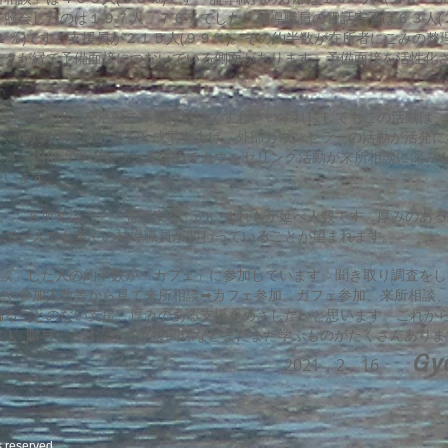
」照会したのは１９７人、７６％でした。補導職員の電話安否は６３人(
１％)です。支援員が２１５人(９９％)。その約半数が在所者にごみの整
ークが縁で予備面接につないでいる側面があります。予備面接を活性化
は「傾聴支援」が活動の本質に近いですね。いずれにしてもこの活動は、
ぎ、6か月間を振り返ると成果を上げ、外部カウンセラーの活動が活発に
とき、内部カウンセラーを含めてカウンセリング活動が来所相談に深み
思います。
は、「来所相談」、「電話安否」のいずれもが延べ人数です。厚みのある
して一人でも多くの補導職員が関わっていることが望まれます。
相談」した人の約半数が「カフェ」に参加しています。聞き取り調査をし
れや参加人数等から見て来所相談➡カフェ参加。カフェ参加、来所相談
偏ることのない支援。厚みのある支援をめざしたいと思います。これか
く)、贈与し、対流する支援関係などまだまだ学ぶものがたくさんありま
Ｇy
2021．2．16
s reserved.