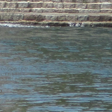
２４％)。「予備面
理などをお願いし
させる大事なポイ
利用者や退所した
なりました。それ
をもち、心理相談
支援という視点か
ていないのでわか
、いずれも単独で
らも来所したつい
す。
a