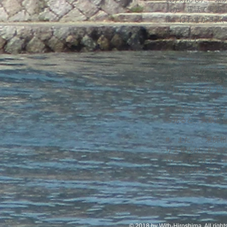
員が「電話で安否
接」はわずか３人(
たボランティアワ
ントですね。
# 「心理相談」
人を支援員がつな
が傾聴へと広がる
に移行するのだと
# 今回のデータ
ら見ると、実数と
# また、「来所
りませんが、顔ぶ
対流しています。
でに(わざわざでな
© 2018 by With-Hiroshima. All right