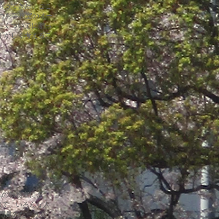
持ってきた。ここ
つを事務室のオー
行くついでに贈っ
ずかしく考えるこ
私の執務室にき
出て、いろんな人
門員のたーさん