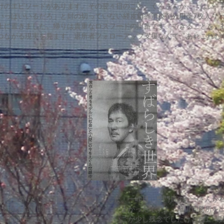
のエピソードがあります。その翌々日のこと。くろさんが、「はい、
いっぱいいるだろ」と封の切っていない経皮鎮痛消炎剤外用薬7枚入り1
上に置きました。帰りは貴重なロスフードの出番です。できることを、
つながる現実を見ます。退所者フォローアップ支援なんて、あれこれむ
しき世界｣という映画を見て帰りました。一昨日、専門員のたーさんが
？｣といきなり問います。「いいよ」。「よかったですよ。旭川刑務所を
波乱の人生を送る、男の物語です。さいごが少し残念でしたけどね｣、専