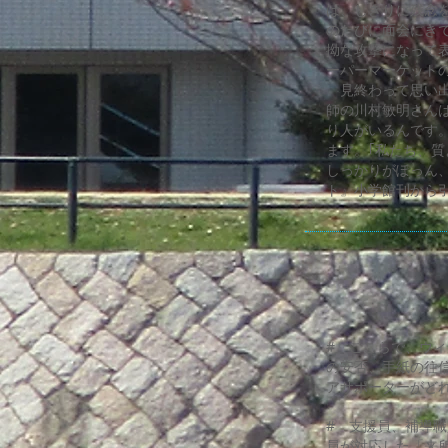
は、しきりに残念
のたびに面会にき
拗な攻撃になって
ーパーマーケット
見終わって思い出
師の川村敏明さん
り人がいるんです
ます。｢私たち、
しっかりがぽっん
ト』小学館刊から引
# ここらで、ウ
の安否、手紙の往
アサポーターがど
# 支援員、補導
員が対応した「来