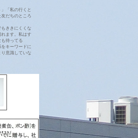
う」「私の行くと
た友だちのところ
でもききにくくな
切れます。私はす
なも待ってる
係をキーワードに
まり意識していな