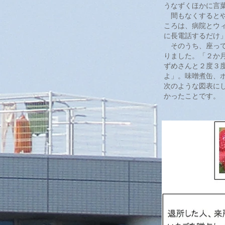
うなずくほかに言
間もなくするとや
ころは、病院とウ
に長電話するだけ
そのうち、座って
りました。「２か
ずめさんと２度３
よ」。味噌煮缶、
次のような図表に
かったことです。