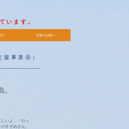
がほしい
人には
れています。
紹介
支援のお願い
支援事業④）
、
島。
忙しいよ」「行っ
りのすずめさん。