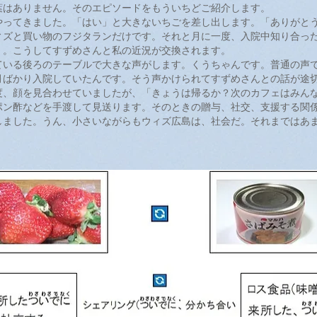
葉はありません。そのエピソードをもういちどご紹介します。
ってきました。「はい」と大きないちごを差し出します。「ありがと
ィズと買い物のフジタランだけです。それと月に一度、入院中知り合っ
」。こうしてすずめさんと私の近況が交換されます。
いる後ろのテーブルで大きな声がします。くうちゃんです。普通の声
月ばかり入院していたんです。そう声かけられてすずめさんとの話が途
度、顔を見合わせていましたが、「きょうは帰るか？次のカフェはみん
ポン酢などを手渡して見送ります。そのときの贈与、社交、支援する関
しました。うん、小さいながらもウィズ広島は、社会だ。それまではあ