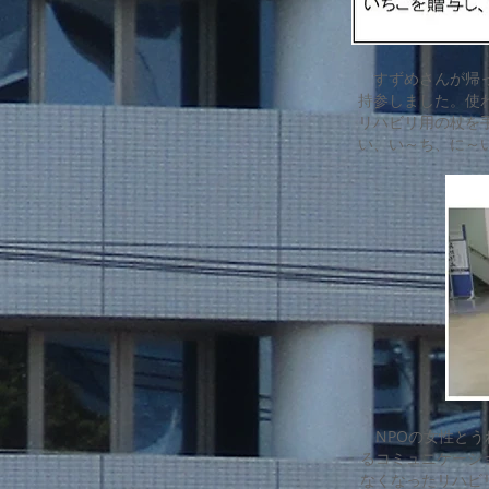
すずめさんが帰っ
持参しました。使
リハビリ用の杖を
い、い～ち、に～
NPOの女性とう
るコミュニケーシ
なくなったリハビ