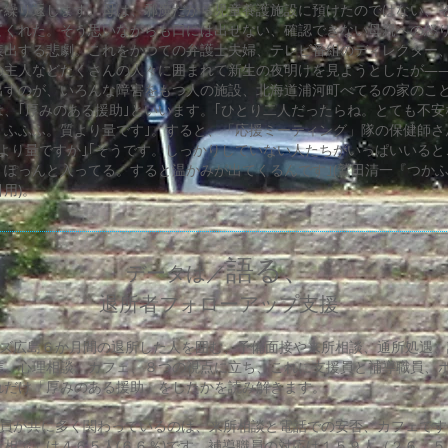
を繰り返します。母は、邪魔だから児童養護施設に預けたのではない、
てくれた。そう思いながらも口には出せない、確認できない母親への怒
表出する悲劇。これをかつての弁護士夫婦、テレビ番組のディレクター
の主人などたくさんの人々に囲まれて新生の夜明けを見ようとしたが―
すのが、いろんな障害をもつ人の施設、北海道浦河町べてるの家のこ
は、｢厚みのある援助｣といいます。｢ひとり二人だったらね。とても不
。ふふふ。質より量です｣。すると、「応援ミーティング」隊の保健師さ
質より量ですか｣｢そうです。しっかりしていない人たちがいっぱいいる
、ぽっんと入ってる。すると温かみが出てくるんです｣(鷲田清一『つか
用)。
語る、
データは／
退所者フォローアップ支援
ィズ広島６か月間の退所した人を囲む、予備面接や来所相談、通所処遇、
信、心理相談、カフェ、８つの視点に立ち、これに支援員と補導職員、
れだけ「厚みのある援助」をしたかを読み解きます。
職員が共に多く関わっているのは、来所相談と電話での安否、カフェです
所相談」は４６５人(６６％)です。補導職員の対応は１５９人（２６．