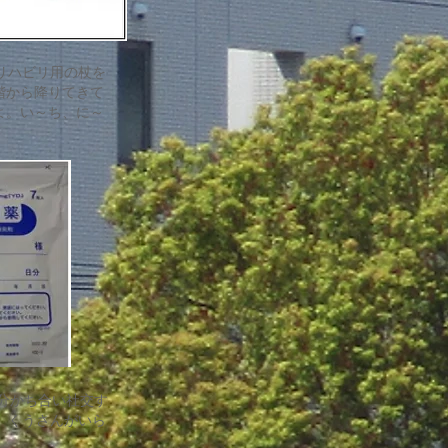
リハビリ用の杖を
階から降りてきて
よ。い～ち、に～
分かち合い社交す
、くうさんがいら