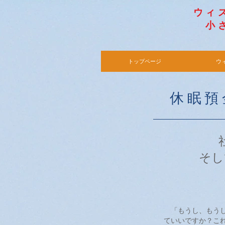
​ウ
小さ
​
トップページ
ウ
休眠預
そし
「もうし、もうし
ていいですか？こ