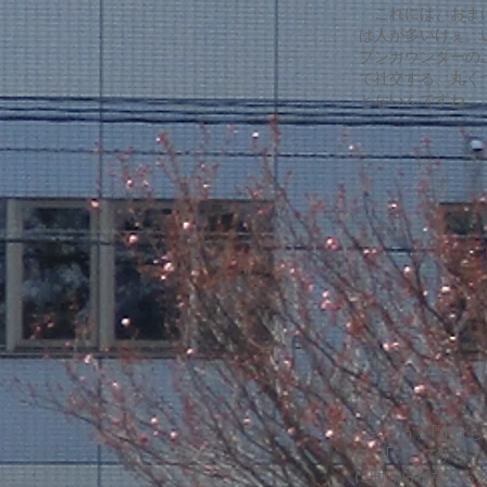
これには、おまけ
は人が多いけぇ。
プンカウンターの
て社交する、丸く
とないんですね。
きょう、｢すばら
て、｢いいですか
に助けられながら