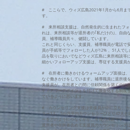
# ここらで、ウィズ広島2021年1月から6月
す。
# 来所相談支援は、自然発生的に生まれたフ
れは、来所相談等が退所者の｢私だけの｣、自由
員、補導職員共々、健闘しています。
これと同じくらい、支援員、補導職員が電話で安
員が手紙等でフォローした人が12% 、51人でし
品を取りにおいでなどウィズ広島に来所相談等
細かいフォローアップ支援は、専従する支援員
# 在所者に働きかけるウォームアップ面接は、支
なぐ働きかけをしています。補導職員に退所後
支援員が、在所者との間に信頼関係を築くのに
ティアワークポイントを付けて換金化する制度
ているように思います。
# カウンセリング支援は支援員が中に立ち、
ラー3人、5か月平均カウンセラーひとり42人
ーをどのようにつなぐかが、今後の課題です。
退所者や在所者含めて支援員のカウンセリングは、