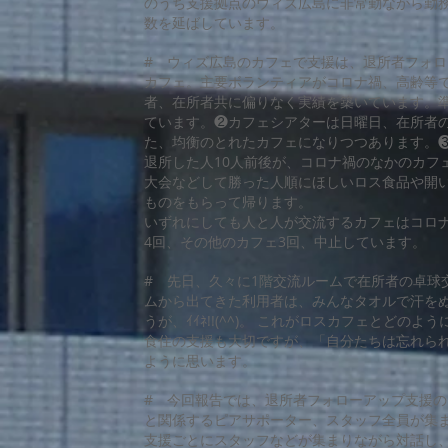
のうち支援拠点のウィズ広島に非常勤ながら勤
数を延ばしています。
# ウィズ広島のカフェで支援は、退所者フォロ
カフェ。主要ボランティアがコロナ禍、高齢等
者、在所者共に偏りなく実績を築いています。
ています。❷カフェシアターは日曜日、在所者
た、均衡のとれたカフェになりつつあります。
退所した人10人前後が、コロナ禍のなかのカフ
大会などして勝った人順にほしいロス食品や開
ものをもらって帰ります。
いずれにしても人と人が交流するカフェはコロナ
4回、その他のカフェ3回、中止しています。
# 先日、久々に1階交流ルームで在所者の卓球
ムから出てきた利用者は、みんなタオルで汗を
うが、ｲｲﾈ!!(^^)。 これがロスカフェとど
食住の支援も大切ですが、「自分たちは忘れら
ように思います。
# 今回報告では、退所者フォローアップ支援の
と関係するピアサポーター、スタッフ全員が集
支援ごとにスタッフなどが集まりながら対話し