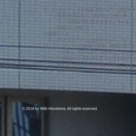
# フォローアップ支援員は次のように感想を
・ (退所者は)話をしに来るだけで落ち着く。
・ ウィズ広島の他に話をするところがない
・ 孤独な人が多い。
支援員のメモ
・ ハローワークには足が向かない。ついここ
が、ここで(ウィズ広島)話を聞き、就労支援で
・ 一人暮らしの人が多い退所者は、自分が死
について相談会などあればと思う(できればよい)
・ 死亡したときの生命保険の受取人がいない
いないため決まらない。決まっても(高齢、保証
© 2018 by With-Hiroshima. All rights reserved.