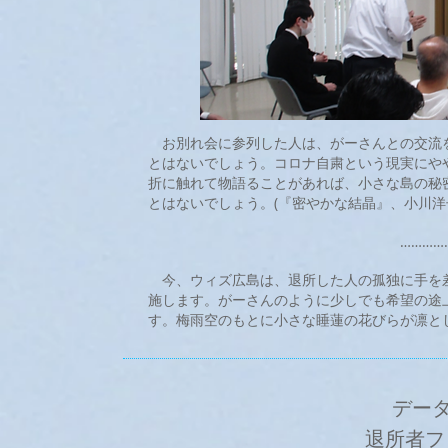
お別れ会に参列した人は、がーさんとの交流
とはないでしょう。コロナ自粛という現実にや
折に触れて物語ることがあれば、小さな島の秘
とはないでしょう。(『密やかな結晶』、小川洋子
…………………
今、ウィズ広島は、退所した人の孤独に手を差
施します。がーさんのように少しでも希望の途
す。梅雨空のもとに小さな睡蓮の花びらが凛と
デー
退所者フ