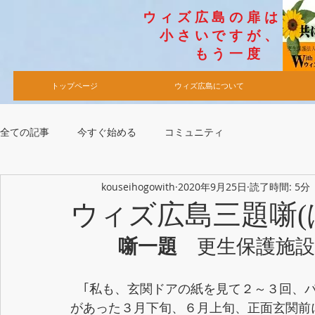
​ウィズ広島の扉は
小さいですが​、
​もう一度
トップページ
ウィズ広島について
全ての記事
今すぐ始める
コミュニティ
kouseihogowith
2020年9月25日
読了時間: 5分
ウィズ広島三題噺(
噺一題
　更生保護施設
　｢私も、玄関ドアの紙を見て２～３回、パ
があった３月下旬、６月上旬、正面玄関前