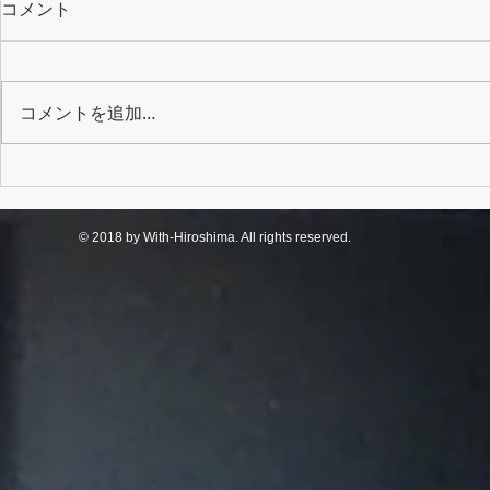
コメント
コメントを追加…
クリスマス交流会
端午の節句
© 2018 by With-Hiroshima. All rights reserved.